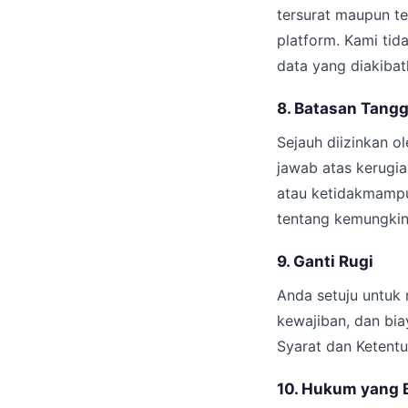
tersurat maupun te
platform. Kami ti
data yang diakibat
8. Batasan Tang
Sejauh diizinkan o
jawab atas kerugia
atau ketidakmampu
tentang kemungkin
9. Ganti Rugi
Anda setuju untuk 
kewajiban, dan bi
Syarat dan Ketentu
10. Hukum yang 