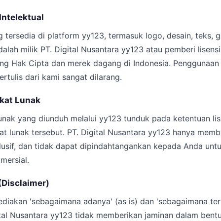
Intelektual
tersedia di platform yy123, termasuk logo, desain, teks, gr
dalah milik PT. Digital Nusantara yy123 atau pemberi lisens
g Hak Cipta dan merek dagang di Indonesia. Penggunaa
tertulis dari kami sangat dilarang.
gkat Lunak
unak yang diunduh melalui yy123 tunduk pada ketentuan lis
t lunak tersebut. PT. Digital Nusantara yy123 hanya membe
klusif, dan tidak dapat dipindahtangankan kepada Anda un
mersial.
(Disclaimer)
diakan 'sebagaimana adanya' (as is) dan 'sebagaimana ters
gital Nusantara yy123 tidak memberikan jaminan dalam bent