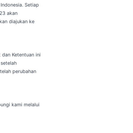
 Indonesia. Setiap
123 akan
kan diajukan ke
 dan Ketentuan ini
setelah
etelah perubahan
bungi kami melalui