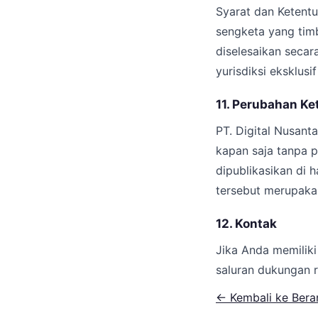
Syarat dan Ketentu
sengketa yang tim
diselesaikan secar
yurisdiksi eksklusi
11. Perubahan Ke
PT. Digital Nusan
kapan saja tanpa 
dipublikasikan di 
tersebut merupaka
12. Kontak
Jika Anda memiliki
saluran dukungan r
← Kembali ke Bera