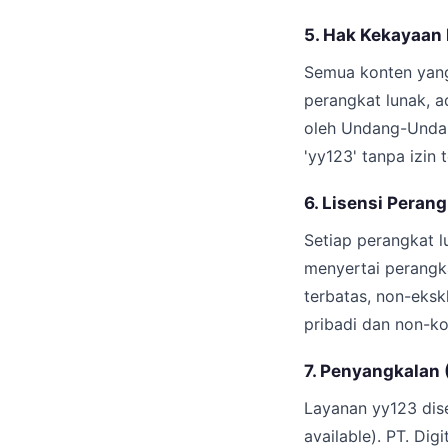
5. Hak Kekayaan 
Semua konten yang 
perangkat lunak, a
oleh Undang-Undan
'yy123' tanpa izin 
6. Lisensi Peran
Setiap perangkat l
menyertai perangka
terbatas, non-eks
pribadi dan non-ko
7. Penyangkalan 
Layanan yy123 dise
available). PT. Di