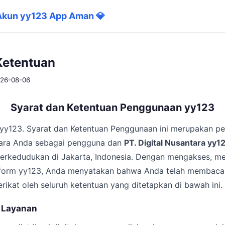
 Akun yy123 App Aman 💎
Ketentuan
2026-08-06
Syarat dan Ketentuan Penggunaan yy123
 yy123. Syarat dan Ketentuan Penggunaan ini merupakan pe
tara Anda sebagai pengguna dan
PT. Digital Nusantara yy1
erkedudukan di Jakarta, Indonesia. Dengan mengakses, m
form yy123, Anda menyatakan bahwa Anda telah membaca
erikat oleh seluruh ketentuan yang ditetapkan di bawah ini.
p Layanan