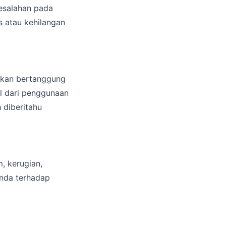
kesalahan pada
s atau kehilangan
 akan bertanggung
ul dari penggunaan
 diberitahu
, kerugian,
Anda terhadap