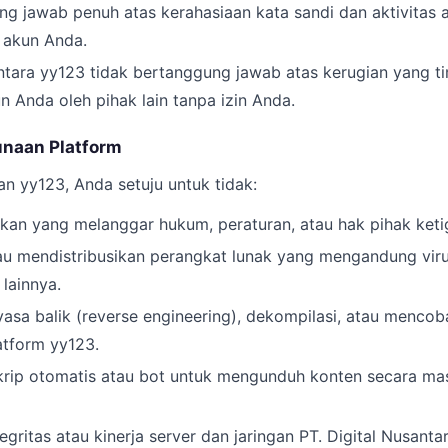
g jawab penuh atas kerahasiaan kata sandi dan aktivitas 
h akun Anda.
antara yy123 tidak bertanggung jawab atas kerugian yang ti
 Anda oleh pihak lain tanpa izin Anda.
unaan Platform
 yy123, Anda setuju untuk tidak:
kan yang melanggar hukum, peraturan, atau hak pihak keti
 mendistribusikan perangkat lunak yang mengandung viru
lainnya.
asa balik (reverse engineering), dekompilasi, atau menc
tform yy123.
ip otomatis atau bot untuk mengunduh konten secara mass
ritas atau kinerja server dan jaringan PT. Digital Nusanta