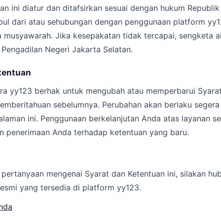
an ini diatur dan ditafsirkan sesuai dengan hukum Republik
bul dari atau sehubungan dengan penggunaan platform yy
a musyawarah. Jika kesepakatan tidak tercapai, sengketa a
f Pengadilan Negeri Jakarta Selatan.
tentuan
tara yy123 berhak untuk mengubah atau memperbarui Syarat
pemberitahuan sebelumnya. Perubahan akan berlaku segera 
halaman ini. Penggunaan berkelanjutan Anda atas layanan s
n penerimaan Anda terhadap ketentuan yang baru.
 pertanyaan mengenai Syarat dan Ketentuan ini, silakan hu
esmi yang tersedia di platform yy123.
nda