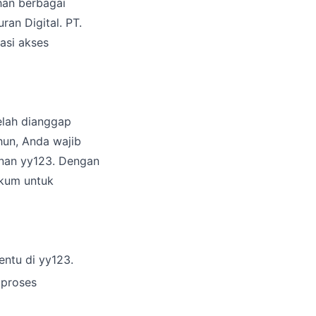
han berbagai
an Digital. PT.
asi akses
telah dianggap
hun, Anda wajib
anan yy123. Dengan
ukum untuk
ntu di yy123.
 proses