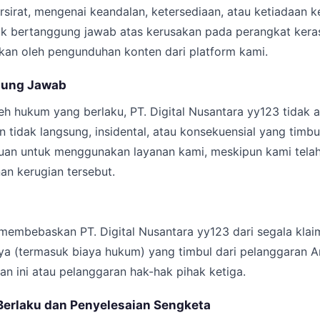
rsirat, mengenai keandalan, ketersediaan, atau ketiadaan 
dak bertanggung jawab atas kerusakan pada perangkat kera
kan oleh pengunduhan konten dari platform kami.
gung Jawab
leh hukum yang berlaku, PT. Digital Nusantara yy123 tidak
n tidak langsung, insidental, atau konsekuensial yang timb
an untuk menggunakan layanan kami, meskipun kami telah
an kerugian tersebut.
membebaskan PT. Digital Nusantara yy123 dari segala klaim
aya (termasuk biaya hukum) yang timbul dari pelanggaran 
an ini atau pelanggaran hak-hak pihak ketiga.
Berlaku dan Penyelesaian Sengketa